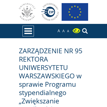
Przejdź do treści
A
A
A
ZARZĄDZENIE NR 95
REKTORA
UNIWERSYTETU
WARSZAWSKIEGO w
sprawie Programu
stypendialnego
„Zwiększanie